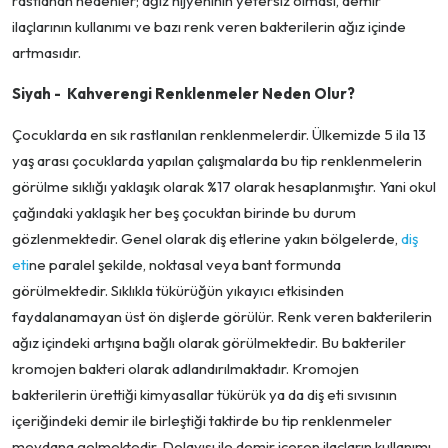
rastlanan nedenler; ağız hijyeninin yetersiz olması, demir
ilaçlarının kullanımı ve bazı renk veren bakterilerin ağız içinde
artmasıdır.
Siyah - Kahverengi Renklenmeler Neden Olur?
Çocuklarda en sık rastlanılan renklenmelerdir. Ülkemizde 5 ila 13
yaş arası çocuklarda yapılan çalışmalarda bu tip renklenmelerin
görülme sıklığı yaklaşık olarak %17 olarak hesaplanmıştır. Yani okul
çağındaki yaklaşık her beş çocuktan birinde bu durum
gözlenmektedir. Genel olarak diş etlerine yakın bölgelerde,
diş
eti
ne paralel şekilde, noktasal veya bant formunda
görülmektedir. Sıklıkla tükürüğün yıkayıcı etkisinden
faydalanamayan üst ön dişlerde görülür. Renk veren bakterilerin
ağız içindeki artışına bağlı olarak görülmektedir. Bu bakteriler
kromojen bakteri olarak adlandırılmaktadır. Kromojen
bakterilerin ürettiği kimyasallar tükürük ya da diş eti sıvısının
içeriğindeki demir ile birleştiği taktirde bu tip renklenmeler
meydana gelmektedir. Dolayısı ile demir içeren ilaçların kullanımı