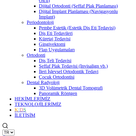
Ölçü)
Dijital Ortodonti (Şeffaf Plak Planlaması)
Dijital İmplant Planlaması (Navigasyonlu
İmplant)
Periodontoloji
Pembe Estetik (Estetik Diş Eti Tedavisi)
Diş Eti Tedavileri
Küretaj Tedavisi
Gingivektomi
Flap Uygulamaları
Ortodonti
Diş Teli Tedavisi
Şeffaf Plak Tedavisi (Invisalign vb.)
İleri İşlevsel Ortodontik Tedavi
Çocuk Ortodontisi
Dental Radyoloji
3D Volümetrik Dental Tomografi
Panoramik Röntgen
HEKİMLERİMİZ
TEKNOLOJİLERİMİZ
K
I
D
S
İLETİŞİM