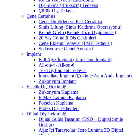
Diş Sıkma (Bruksizm) Tedavisi
Çürük Diş Tedavisi
Çene Cerrahisi
Çene Tümörleri ve Kist Cerrahisi
Sinüs Lifting (Sinüs Kaldırma Operasyonu)
Kemik Grefti (Kemik Tozu Uygulaması)
20 Yaş Gömülü Diş Çekimleri
Çene Eklemi Tedavisi (TME Tedavisi)
Sedasyon ve Genel Anestezi
İmplant
Full Ağız İmplant (Tam Çene İmplant)
All-on-4 / All-on-6
Tek Diş İmplant Tedavisi
İmmediate İmplant (Çekimle Aynı Anda İmplant)
Zirkonyum İmplant
Estetik Diş Hekimliği
Zirkonyum Kaplama
E-Max Lamine Kaplama
Porselen Kaplama
Protez Diş Tedavileri
Dijital Diş Hekimliği
Dijital Gülüş Tasarımı (DSD – Digital Smile
Design)
Ağız İçi Tarayıcılar (İtero Lumina 3D Dijital