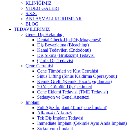
KLİNİĞİMİZ
VİDEO GALERİ
S.S.S.
ANLAŞMALI KURUMLAR
BLOG
TEDAVİLERİMİZ
Genel Diş Hekimliği
Dental Check-Up (Diş Muayenesi)
Diş Beyazlatma (Bleaching)
Kanal Tedavileri (Endodonti)
Diş Sıkma (Bruksizm) Tedavisi
Çürük Diş Tedavisi
Çene Cerrahisi
Çene Tümörleri ve Kist Cerrahisi
Sinüs Lifting (Sinüs Kaldırma Operasyonu)
Kemik Grefti (Kemik Tozu Uygulaması)
20 Yaş Gömülü Diş Çekimleri
Çene Eklemi Tedavisi (TME Tedavisi)
Sedasyon ve Genel Anestezi
İmplant
Full Ağız İmplant (Tam Çene İmplant)
All-on-4 / All-on-6
Tek Diş İmplant Tedavisi
İmmediate İmplant (Çekimle Aynı Anda İmplant)
Zirkonyum İmplant