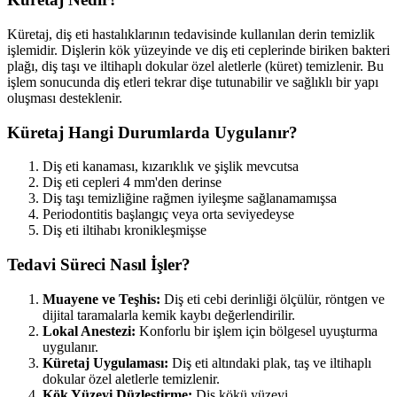
Küretaj, diş eti hastalıklarının tedavisinde kullanılan derin temizlik
işlemidir. Dişlerin kök yüzeyinde ve diş eti ceplerinde biriken bakteri
plağı, diş taşı ve iltihaplı dokular özel aletlerle (küret) temizlenir. Bu
işlem sonucunda diş etleri tekrar dişe tutunabilir ve sağlıklı bir yapı
oluşması desteklenir.
Küretaj Hangi Durumlarda Uygulanır?
Diş eti kanaması, kızarıklık ve şişlik mevcutsa
Diş eti cepleri 4 mm'den derinse
Diş taşı temizliğine rağmen iyileşme sağlanamamışsa
Periodontitis başlangıç veya orta seviyedeyse
Diş eti iltihabı kronikleşmişse
Tedavi Süreci Nasıl İşler?
Muayene ve Teşhis:
Diş eti cebi derinliği ölçülür, röntgen ve
dijital taramalarla kemik kaybı değerlendirilir.
Lokal Anestezi:
Konforlu bir işlem için bölgesel uyuşturma
uygulanır.
Küretaj Uygulaması:
Diş eti altındaki plak, taş ve iltihaplı
dokular özel aletlerle temizlenir.
Kök Yüzeyi Düzleştirme:
Diş kökü yüzeyi