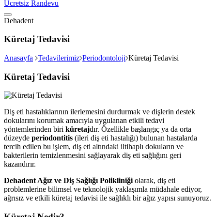
Ücretsiz Randevu
Dehadent
Küretaj Tedavisi
Anasayfa
Tedavilerimiz
Periodontoloji
Küretaj Tedavisi
Küretaj Tedavisi
Diş eti hastalıklarının ilerlemesini durdurmak ve dişlerin destek
dokularını korumak amacıyla uygulanan etkili tedavi
yöntemlerinden biri
küretaj
dır. Özellikle başlangıç ya da orta
düzeyde
periodontitis
(ileri diş eti hastalığı) bulunan hastalarda
tercih edilen bu işlem, diş eti altındaki iltihaplı dokuların ve
bakterilerin temizlenmesini sağlayarak diş eti sağlığını geri
kazandırır.
Dehadent Ağız ve Diş Sağlığı Polikliniği
olarak, diş eti
problemlerine bilimsel ve teknolojik yaklaşımla müdahale ediyor,
ağrısız ve etkili küretaj tedavisi ile sağlıklı bir ağız yapısı sunuyoruz.
Küretaj Nedir?