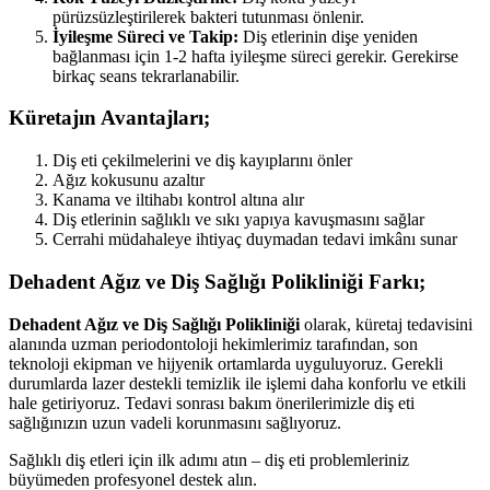
pürüzsüzleştirilerek bakteri tutunması önlenir.
İyileşme Süreci ve Takip:
Diş etlerinin dişe yeniden
bağlanması için 1-2 hafta iyileşme süreci gerekir. Gerekirse
birkaç seans tekrarlanabilir.
Küretajın Avantajları;
Diş eti çekilmelerini ve diş kayıplarını önler
Ağız kokusunu azaltır
Kanama ve iltihabı kontrol altına alır
Diş etlerinin sağlıklı ve sıkı yapıya kavuşmasını sağlar
Cerrahi müdahaleye ihtiyaç duymadan tedavi imkânı sunar
Dehadent Ağız ve Diş Sağlığı Polikliniği Farkı;
Dehadent Ağız ve Diş Sağlığı Polikliniği
olarak, küretaj tedavisini
alanında uzman periodontoloji hekimlerimiz tarafından, son
teknoloji ekipman ve hijyenik ortamlarda uyguluyoruz. Gerekli
durumlarda lazer destekli temizlik ile işlemi daha konforlu ve etkili
hale getiriyoruz. Tedavi sonrası bakım önerilerimizle diş eti
sağlığınızın uzun vadeli korunmasını sağlıyoruz.
Sağlıklı diş etleri için ilk adımı atın – diş eti problemleriniz
büyümeden profesyonel destek alın.