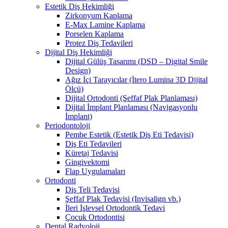
Estetik Diş Hekimliği
Zirkonyum Kaplama
E-Max Lamine Kaplama
Porselen Kaplama
Protez Diş Tedavileri
Dijital Diş Hekimliği
Dijital Gülüş Tasarımı (DSD – Digital Smile
Design)
Ağız İçi Tarayıcılar (İtero Lumina 3D Dijital
Ölçü)
Dijital Ortodonti (Şeffaf Plak Planlaması)
Dijital İmplant Planlaması (Navigasyonlu
İmplant)
Periodontoloji
Pembe Estetik (Estetik Diş Eti Tedavisi)
Diş Eti Tedavileri
Küretaj Tedavisi
Gingivektomi
Flap Uygulamaları
Ortodonti
Diş Teli Tedavisi
Şeffaf Plak Tedavisi (Invisalign vb.)
İleri İşlevsel Ortodontik Tedavi
Çocuk Ortodontisi
Dental Radyoloji