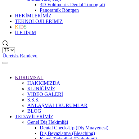
3D Volümetrik Dental Tomografi
Panoramik Röntgen
HEKİMLERİMİZ
TEKNOLOJİLERİMİZ
K
I
D
S
İLETİŞİM
Ücretsiz Randevu
KURUMSAL
HAKKIMIZDA
KLİNİĞİMİZ
VİDEO GALERİ
S.S.S.
ANLAŞMALI KURUMLAR
BLOG
TEDAVİLERİMİZ
Genel Diş Hekimliği
Dental Check-Up (Diş Muayenesi)
Diş Beyazlatma (Bleaching)
Kanal Tedavileri (Endodonti)