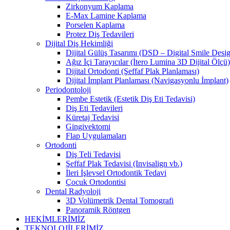
Zirkonyum Kaplama
E-Max Lamine Kaplama
Porselen Kaplama
Protez Diş Tedavileri
Dijital Diş Hekimliği
Dijital Gülüş Tasarımı (DSD – Digital Smile Desi
Ağız İçi Tarayıcılar (İtero Lumina 3D Dijital Ölçü)
Dijital Ortodonti (Şeffaf Plak Planlaması)
Dijital İmplant Planlaması (Navigasyonlu İmplant)
Periodontoloji
Pembe Estetik (Estetik Diş Eti Tedavisi)
Diş Eti Tedavileri
Küretaj Tedavisi
Gingivektomi
Flap Uygulamaları
Ortodonti
Diş Teli Tedavisi
Şeffaf Plak Tedavisi (Invisalign vb.)
İleri İşlevsel Ortodontik Tedavi
Çocuk Ortodontisi
Dental Radyoloji
3D Volümetrik Dental Tomografi
Panoramik Röntgen
HEKİMLERİMİZ
TEKNOLOJİLERİMİZ