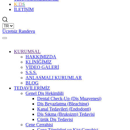
K
I
D
S
İLETİŞİM
Ücretsiz Randevu
KURUMSAL
HAKKIMIZDA
KLİNİĞİMİZ
VİDEO GALERİ
S.S.S.
ANLAŞMALI KURUMLAR
BLOG
TEDAVİLERİMİZ
Genel Diş Hekimliği
Dental Check-Up (Diş Muayenesi)
Diş Beyazlatma (Bleaching)
Kanal Tedavileri (Endodonti)
Diş Sıkma (Bruksizm) Tedavisi
Çürük Diş Tedavisi
Çene Cerrahisi
Çene Tümörleri ve Kist Cerrahisi