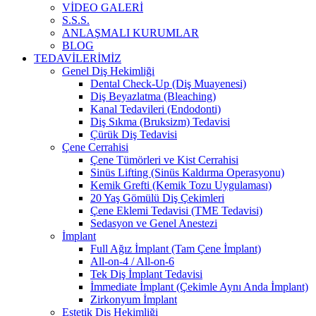
VİDEO GALERİ
S.S.S.
ANLAŞMALI KURUMLAR
BLOG
TEDAVİLERİMİZ
Genel Diş Hekimliği
Dental Check-Up (Diş Muayenesi)
Diş Beyazlatma (Bleaching)
Kanal Tedavileri (Endodonti)
Diş Sıkma (Bruksizm) Tedavisi
Çürük Diş Tedavisi
Çene Cerrahisi
Çene Tümörleri ve Kist Cerrahisi
Sinüs Lifting (Sinüs Kaldırma Operasyonu)
Kemik Grefti (Kemik Tozu Uygulaması)
20 Yaş Gömülü Diş Çekimleri
Çene Eklemi Tedavisi (TME Tedavisi)
Sedasyon ve Genel Anestezi
İmplant
Full Ağız İmplant (Tam Çene İmplant)
All-on-4 / All-on-6
Tek Diş İmplant Tedavisi
İmmediate İmplant (Çekimle Aynı Anda İmplant)
Zirkonyum İmplant
Estetik Diş Hekimliği