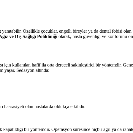
et yaratabilir. Özellikle çocuklar, engelli bireyler ya da dental fobisi o
ğız ve Diş Sağlığı Polikliniği
olarak, hasta güvenliği ve konforunu ön
ı için kullanılan hafif ila orta dereceli sakinleştirici bir yöntemdir. Gen
yim yaşar. Sedasyon altında:
ı hassasiyeti olan hastalarda oldukça etkilidir.
 kapatıldığı bir yöntemdir. Operasyon süresince hiçbir ağrı ya da rahats