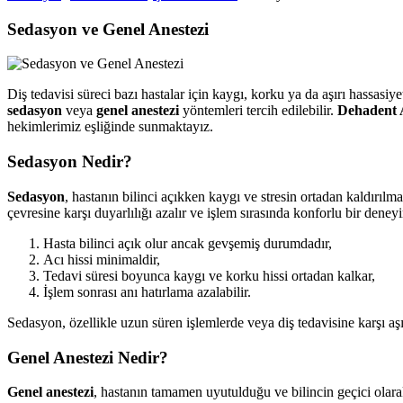
Sedasyon ve Genel Anestezi
Diş tedavisi süreci bazı hastalar için kaygı, korku ya da aşırı hassasiy
sedasyon
veya
genel anestezi
yöntemleri tercih edilebilir.
Dehadent A
hekimlerimiz eşliğinde sunmaktayız.
Sedasyon Nedir?
Sedasyon
, hastanın bilinci açıkken kaygı ve stresin ortadan kaldırılmas
çevresine karşı duyarlılığı azalır ve işlem sırasında konforlu bir dene
Hasta bilinci açık olur ancak gevşemiş durumdadır,
Acı hissi minimaldir,
Tedavi süresi boyunca kaygı ve korku hissi ortadan kalkar,
İşlem sonrası anı hatırlama azalabilir.
Sedasyon, özellikle uzun süren işlemlerde veya diş tedavisine karşı aşır
Genel Anestezi Nedir?
Genel anestezi
, hastanın tamamen uyutulduğu ve bilincin geçici olarak