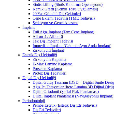
Sinüs Lifting (Sinüs Kaldırma Operasyonu)
Kemik Grefti (Kemik Tozu Uygulaması)
20 Yaş Gömülü Diş Çekimleri
Çene Eklemi Tedavisi (TME Tedavisi)
Sedasyon ve Genel Anestezi
İmplant
Full Ağız İmplant (Tam Çene İmplant)
All-on-4 / All-on-6
Tek Diş İmplant Tedavisi
İmmediate İmplant (Çekimle Aynı Anda İmplant)
Zirkonyum İmplant
Estetik Diş Hekimliği
Zirkonyum Kaplama
E-Max Lamine Kaplama
Porselen Kaplama
Protez Diş Tedavileri
Dijital Diş Hekimliği
Dijital Gülüş Tasarımı (DSD – Digital Smile Desi
Ağız İçi Tarayıcılar (İtero Lumina 3D Dijital Ölçü)
Dijital Ortodonti (Şeffaf Plak Planlaması)
Dijital İmplant Planlaması (Navigasyonlu İmplant)
Periodontoloji
Pembe Estetik (Estetik Diş Eti Tedavisi)
Diş Eti Tedavileri