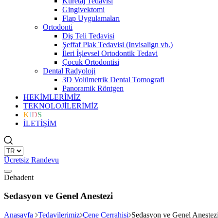
Küretaj Tedavisi
Gingivektomi
Flap Uygulamaları
Ortodonti
Diş Teli Tedavisi
Şeffaf Plak Tedavisi (Invisalign vb.)
İleri İşlevsel Ortodontik Tedavi
Çocuk Ortodontisi
Dental Radyoloji
3D Volümetrik Dental Tomografi
Panoramik Röntgen
HEKİMLERİMİZ
TEKNOLOJİLERİMİZ
K
I
D
S
İLETİŞİM
Ücretsiz Randevu
Dehadent
Sedasyon ve Genel Anestezi
Anasayfa
Tedavilerimiz
Çene Cerrahisi
Sedasyon ve Genel Anestez