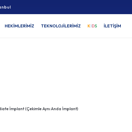
anbul
HEKİMLERİMİZ
TEKNOLOJİLERİMİZ
K
I
D
S
İLETİŞİM
Dehadent
plant (Çekimle Aynı 
ate İmplant (Çekimle Aynı Anda İmplant)