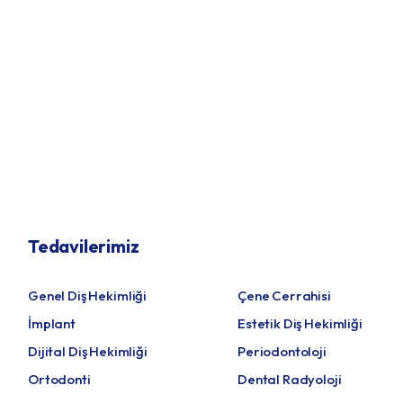
Tedavilerimiz
Genel Diş Hekimliği
Çene Cerrahisi
İmplant
Estetik Diş Hekimliği
Dijital Diş Hekimliği
Periodontoloji
Ortodonti
Dental Radyoloji