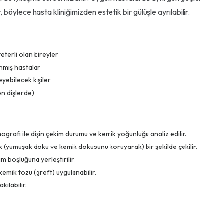
ylece hasta kliniğimizden estetik bir gülüşle ayrılabilir.
eterli olan bireyler
nmış hastalar
eyebilecek kişiler
ön dişlerde)
afi ile dişin çekim durumu ve kemik yoğunluğu analiz edilir.
k (yumuşak doku ve kemik dokusunu koruyarak) bir şekilde çekilir.
m boşluğuna yerleştirilir.
emik tozu (greft) uygulanabilir.
kılabilir.