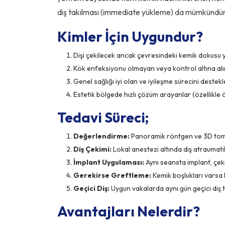
diş takılması (immediate yükleme) da mümkündür, bö
Kimler İçin Uygundur?
Dişi çekilecek ancak çevresindeki kemik dokusu y
Kök enfeksiyonu olmayan veya kontrol altına alı
Genel sağlığı iyi olan ve iyileşme sürecini destekl
Estetik bölgede hızlı çözüm arayanlar (özellikle 
Tedavi Süreci;
Değerlendirme:
Panoramik röntgen ve 3D tomogr
Diş Çekimi:
Lokal anestezi altında diş atraumati
İmplant Uygulaması:
Aynı seansta implant, çeki
Gerekirse Greftleme:
Kemik boşlukları varsa k
Geçici Diş:
Uygun vakalarda aynı gün geçici diş ta
Avantajları Nelerdir?