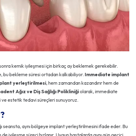
onra kemik iyileşmesi için birkaç ay beklemek gerekebilir.
, bu bekleme süresi ortadan kalkabiliyor.
Immediate implant
plant yerleştirilmesi
, hem zamandan kazandırır hem de
dent Ağız ve Diş Sağlığı Polikliniği
olarak, immediate
i ve estetik tedavi süreçleri sunuyoruz.
r?
ı seansta, aynı bölgeye implant yerleştirilmesini ifade eder. Bu
 iyileşme süreci hızlanır. Uygun hastalarda aynı gün geçici