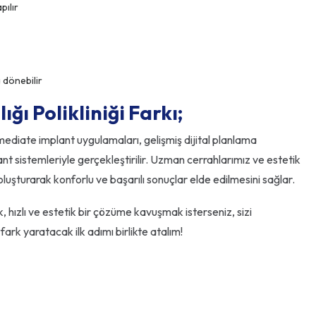
pılır
 dönebilir
ğı Polikliniği Farkı;
mediate implant uygulamaları, gelişmiş dijital planlama
ant sistemleriyle gerçekleştirilir. Uzman cerrahlarımız ve estetik
oluşturarak konforlu ve başarılı sonuçlar elde edilmesini sağlar.
hızlı ve estetik bir çözüme kavuşmak isterseniz, sizi
ark yaratacak ilk adımı birlikte atalım!