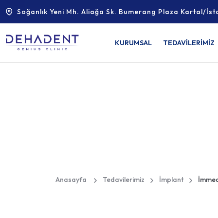
Soğanlık Yeni Mh. Aliağa Sk. Bumerang Plaza Kartal/İst
KURUMSAL
TEDAVİLERİMİZ
İmmediate İm
Anasayfa
Tedavilerimiz
İmplant
İmmedi