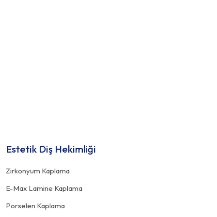
3D Yazıcılarla Kişiye Özel Diş Protezleri
Devamını Oku
Estetik Diş Hekimliği
Zirkonyum Kaplama
E-Max Lamine Kaplama
Porselen Kaplama