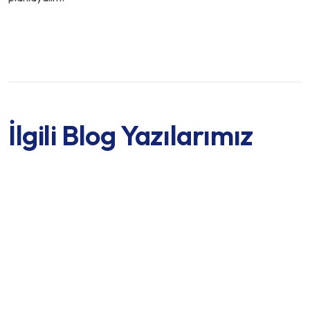
İlgili Blog Yazılarımız
Protez Diş Tedavisi Türleri ve Kullanım Süreçleri
Devamını Oku