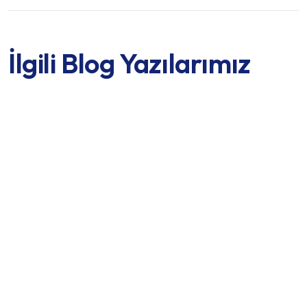
İlgili Blog Yazılarımız
İleri İşlevsel Ortodontik Tedavi: Çene ve Diş
Sağlığında Uzman Çözüm
Devamını Oku