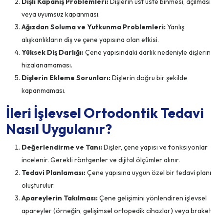
Dişli Kapanış Problemleri:
Dişlerin üst üste binmesi, açılması
veya uyumsuz kapanması.
Ağızdan Soluma ve Yutkunma Problemleri:
Yanlış
alışkanlıkların diş ve çene yapısına olan etkisi.
Yüksek Diş Darlığı:
Çene yapısındaki darlık nedeniyle dişlerin
hizalanamaması.
Dişlerin Ekleme Sorunları:
Dişlerin doğru bir şekilde
kapanmaması.
İleri İşlevsel Ortodontik Tedavi
Nasıl Uygulanır?
Değerlendirme ve Tanı:
Dişler, çene yapısı ve fonksiyonlar
incelenir. Gerekli röntgenler ve dijital ölçümler alınır.
Tedavi Planlaması:
Çene yapısına uygun özel bir tedavi planı
oluşturulur.
Apareylerin Takılması:
Çene gelişimini yönlendiren işlevsel
apareyler (örneğin, gelişimsel ortopedik cihazlar) veya braket