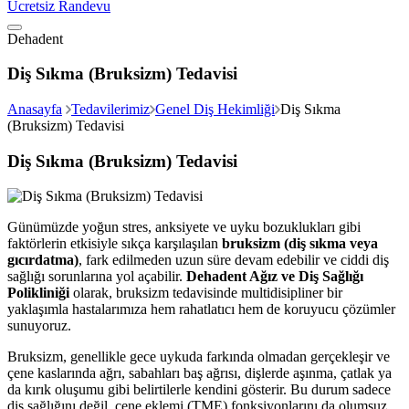
Ücretsiz Randevu
Dehadent
Diş Sıkma (Bruksizm) Tedavisi
Anasayfa
Tedavilerimiz
Genel Diş Hekimliği
Diş Sıkma
(Bruksizm) Tedavisi
Diş Sıkma (Bruksizm) Tedavisi
Günümüzde yoğun stres, anksiyete ve uyku bozuklukları gibi
faktörlerin etkisiyle sıkça karşılaşılan
bruksizm (diş sıkma veya
gıcırdatma)
, fark edilmeden uzun süre devam edebilir ve ciddi diş
sağlığı sorunlarına yol açabilir.
Dehadent Ağız ve Diş Sağlığı
Polikliniği
olarak, bruksizm tedavisinde multidisipliner bir
yaklaşımla hastalarımıza hem rahatlatıcı hem de koruyucu çözümler
sunuyoruz.
Bruksizm, genellikle gece uykuda farkında olmadan gerçekleşir ve
çene kaslarında ağrı, sabahları baş ağrısı, dişlerde aşınma, çatlak ya
da kırık oluşumu gibi belirtilerle kendini gösterir. Bu durum sadece
diş sağlığını değil, çene eklemi (TME) fonksiyonlarını da olumsuz