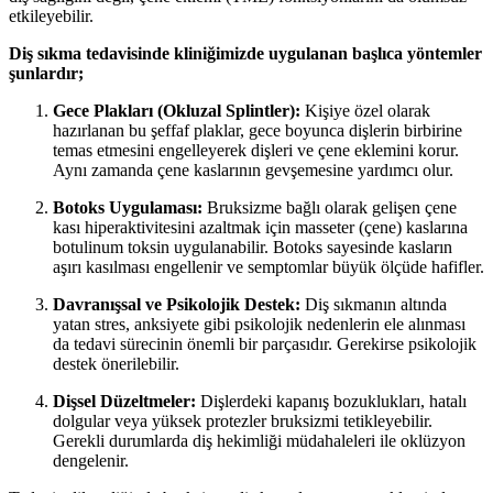
etkileyebilir.
Diş sıkma tedavisinde
kliniğimizde uygulanan başlıca yöntemler
şunlardır;
Gece Plakları (Okluzal Splintler):
Kişiye özel olarak
hazırlanan bu şeffaf plaklar, gece boyunca dişlerin birbirine
temas etmesini engelleyerek dişleri ve çene eklemini korur.
Aynı zamanda çene kaslarının gevşemesine yardımcı olur.
Botoks Uygulaması:
Bruksizme bağlı olarak gelişen çene
kası hiperaktivitesini azaltmak için masseter (çene) kaslarına
botulinum toksin uygulanabilir. Botoks sayesinde kasların
aşırı kasılması engellenir ve semptomlar büyük ölçüde hafifler.
Davranışsal ve Psikolojik Destek:
Diş sıkmanın altında
yatan stres, anksiyete gibi psikolojik nedenlerin ele alınması
da tedavi sürecinin önemli bir parçasıdır. Gerekirse psikolojik
destek önerilebilir.
Dişsel Düzeltmeler:
Dişlerdeki kapanış bozuklukları, hatalı
dolgular veya yüksek protezler bruksizmi tetikleyebilir.
Gerekli durumlarda diş hekimliği müdahaleleri ile oklüzyon
dengelenir.