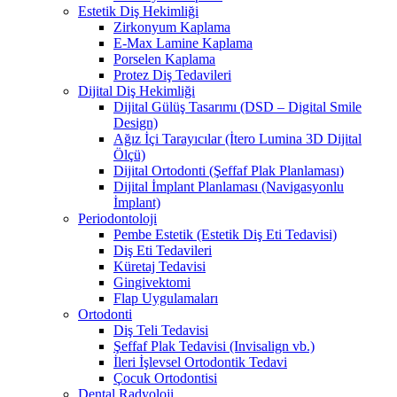
Estetik Diş Hekimliği
Zirkonyum Kaplama
E-Max Lamine Kaplama
Porselen Kaplama
Protez Diş Tedavileri
Dijital Diş Hekimliği
Dijital Gülüş Tasarımı (DSD – Digital Smile
Design)
Ağız İçi Tarayıcılar (İtero Lumina 3D Dijital
Ölçü)
Dijital Ortodonti (Şeffaf Plak Planlaması)
Dijital İmplant Planlaması (Navigasyonlu
İmplant)
Periodontoloji
Pembe Estetik (Estetik Diş Eti Tedavisi)
Diş Eti Tedavileri
Küretaj Tedavisi
Gingivektomi
Flap Uygulamaları
Ortodonti
Diş Teli Tedavisi
Şeffaf Plak Tedavisi (Invisalign vb.)
İleri İşlevsel Ortodontik Tedavi
Çocuk Ortodontisi
Dental Radyoloji