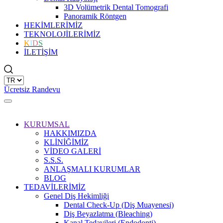
3D Volümetrik Dental Tomografi
Panoramik Röntgen
HEKİMLERİMİZ
TEKNOLOJİLERİMİZ
K
I
D
S
İLETİŞİM
Ücretsiz Randevu
KURUMSAL
HAKKIMIZDA
KLİNİĞİMİZ
VİDEO GALERİ
S.S.S.
ANLAŞMALI KURUMLAR
BLOG
TEDAVİLERİMİZ
Genel Diş Hekimliği
Dental Check-Up (Diş Muayenesi)
Diş Beyazlatma (Bleaching)
Kanal Tedavileri (Endodonti)