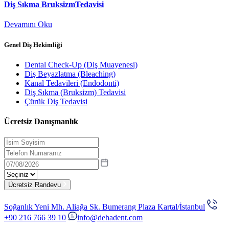
Diş Sıkma BruksizmTedavisi
Devamını Oku
Genel Diş Hekimliği
Dental Check-Up (Diş Muayenesi)
Diş Beyazlatma (Bleaching)
Kanal Tedavileri (Endodonti)
Diş Sıkma (Bruksizm) Tedavisi
Çürük Diş Tedavisi
Ücretsiz Danışmanlık
Ücretsiz Randevu
Soğanlık Yeni Mh. Aliağa Sk. Bumerang Plaza Kartal/İstanbul
+90 216 766 39 10
info@dehadent.com