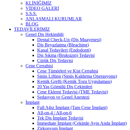
KLİNİĞİMİZ
VİDEO GALERİ
S.S.S.
ANLAŞMALI KURUMLAR
BLOG
TEDAVİLERİMİZ
Genel Diş Hekimliği
Dental Check-Up (Diş Muayenesi)
Diş Beyazlatma (Bleaching)
Kanal Tedavileri (Endodonti)
Diş Sıkma (Bruksizm) Tedavisi
Çürük Diş Tedavisi
Çene Cerrahisi
Çene Tümörleri ve Kist Cerrahisi
Sinüs Lifting (Sinüs Kaldırma Operasyonu)
Kemik Grefti (Kemik Tozu Uygulaması)
20 Yaş Gömülü Diş Çekimleri
Çene Eklemi Tedavisi (TME Tedavisi)
Sedasyon ve Genel Anestezi
İmplant
Full Ağız İmplant (Tam Çene İmplant)
All-on-4 / All-on-6
Tek Diş İmplant Tedavisi
İmmediate İmplant (Çekimle Aynı Anda İmplant)
Zirkonyum İmplant