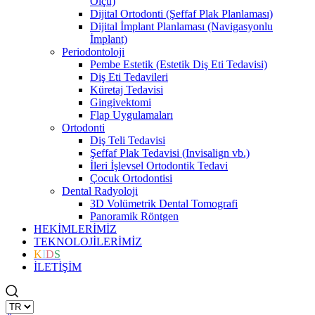
Ölçü)
Dijital Ortodonti (Şeffaf Plak Planlaması)
Dijital İmplant Planlaması (Navigasyonlu
İmplant)
Periodontoloji
Pembe Estetik (Estetik Diş Eti Tedavisi)
Diş Eti Tedavileri
Küretaj Tedavisi
Gingivektomi
Flap Uygulamaları
Ortodonti
Diş Teli Tedavisi
Şeffaf Plak Tedavisi (Invisalign vb.)
İleri İşlevsel Ortodontik Tedavi
Çocuk Ortodontisi
Dental Radyoloji
3D Volümetrik Dental Tomografi
Panoramik Röntgen
HEKİMLERİMİZ
TEKNOLOJİLERİMİZ
K
I
D
S
İLETİŞİM