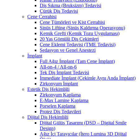
Diş Sıkma (Bruksizm) Tedavisi
Çürük Diş Tedavisi
Çene Cerrahisi
Çene Tümörleri ve Kist Cerrahisi
Sinüs Lifting (Sinüs Kaldırma Operasyonu)
Kemik Grefti (Kemik Tozu Uygulaması)
20 Yaş Gömülü Diş Çekimleri
Çene Eklemi Tedavisi (TME Tedavisi)
Sedasyon ve Genel Anestezi
İmplant
Full Ağız İmplant (Tam Çene İmplant)
All-on-4 / All-on-6
Tek Diş İmplant Tedavisi
İmmediate İmplant (Çekimle Aynı Anda İmplant)
Zirkonyum İmplant
Estetik Diş Hekimliği
Zirkonyum Kaplama
E-Max Lamine Kaplama
Porselen Kaplama
Protez Diş Tedavileri
Dijital Diş Hekimliği
Dijital Gülüş Tasarımı (DSD – Digital Smile
Design)
Ağız İçi Tarayıcılar (İtero Lumina 3D Dijital