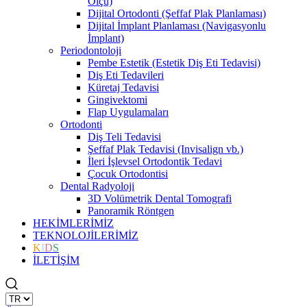
Ölçü)
Dijital Ortodonti (Şeffaf Plak Planlaması)
Dijital İmplant Planlaması (Navigasyonlu
İmplant)
Periodontoloji
Pembe Estetik (Estetik Diş Eti Tedavisi)
Diş Eti Tedavileri
Küretaj Tedavisi
Gingivektomi
Flap Uygulamaları
Ortodonti
Diş Teli Tedavisi
Şeffaf Plak Tedavisi (Invisalign vb.)
İleri İşlevsel Ortodontik Tedavi
Çocuk Ortodontisi
Dental Radyoloji
3D Volümetrik Dental Tomografi
Panoramik Röntgen
HEKİMLERİMİZ
TEKNOLOJİLERİMİZ
K
I
D
S
İLETİŞİM