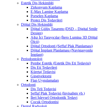
Estetik Diş Hekimliği
Zirkonyum Kaplama
E-Max Lamine Kaplama
Porselen Kaplama
Protez Diş Tedavileri
Dijital Diş Hekimliği
Dijital Gülüş Tasarımı (DSD – Digital Smile
Design)
Ağız İçi Tarayıcılar (İtero Lumina 3D Dijital
Ölçü)
Dijital Ortodonti (Şeffaf Plak Planlaması)
Dijital İmplant Planlaması (Navigasyonlu
İmplant)
Periodontoloji
Pembe Estetik (Estetik Diş Eti Tedavisi)
Diş Eti Tedavileri
Küretaj Tedavisi
Gingivektomi
Flap Uygulamaları
Ortodonti
Diş Teli Tedavisi
Şeffaf Plak Tedavisi (Invisalign vb.)
İleri İşlevsel Ortodontik Tedavi
Çocuk Ortodontisi
Dental Radyoloji