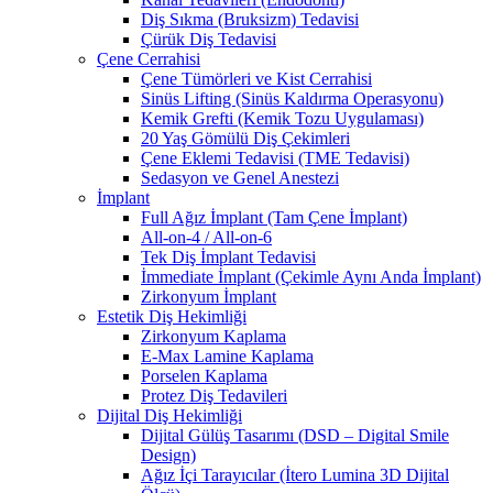
Diş Sıkma (Bruksizm) Tedavisi
Çürük Diş Tedavisi
Çene Cerrahisi
Çene Tümörleri ve Kist Cerrahisi
Sinüs Lifting (Sinüs Kaldırma Operasyonu)
Kemik Grefti (Kemik Tozu Uygulaması)
20 Yaş Gömülü Diş Çekimleri
Çene Eklemi Tedavisi (TME Tedavisi)
Sedasyon ve Genel Anestezi
İmplant
Full Ağız İmplant (Tam Çene İmplant)
All-on-4 / All-on-6
Tek Diş İmplant Tedavisi
İmmediate İmplant (Çekimle Aynı Anda İmplant)
Zirkonyum İmplant
Estetik Diş Hekimliği
Zirkonyum Kaplama
E-Max Lamine Kaplama
Porselen Kaplama
Protez Diş Tedavileri
Dijital Diş Hekimliği
Dijital Gülüş Tasarımı (DSD – Digital Smile
Design)
Ağız İçi Tarayıcılar (İtero Lumina 3D Dijital