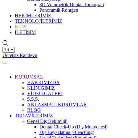
3D Volümetrik Dental Tomografi
Panoramik Röntgen
HEKİMLERİMİZ
TEKNOLOJİLERİMİZ
K
I
D
S
İLETİŞİM
Ücretsiz Randevu
KURUMSAL
HAKKIMIZDA
KLİNİĞİMİZ
VİDEO GALERİ
S.S.S.
ANLAŞMALI KURUMLAR
BLOG
TEDAVİLERİMİZ
Genel Diş Hekimliği
Dental Check-Up (Diş Muayenesi)
Diş Beyazlatma (Bleaching)
Kanal Tedavileri (Endodonti)