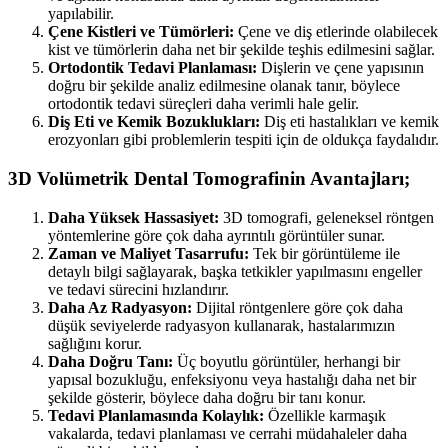
yapılabilir.
Çene Kistleri ve Tümörleri:
Çene ve diş etlerinde olabilecek
kist ve tümörlerin daha net bir şekilde teşhis edilmesini sağlar.
Ortodontik Tedavi Planlaması:
Dişlerin ve çene yapısının
doğru bir şekilde analiz edilmesine olanak tanır, böylece
ortodontik tedavi süreçleri daha verimli hale gelir.
Diş Eti ve Kemik Bozuklukları:
Diş eti hastalıkları ve kemik
erozyonları gibi problemlerin tespiti için de oldukça faydalıdır.
3D Volümetrik Dental Tomografinin Avantajları;
Daha Yüksek Hassasiyet:
3D tomografi, geleneksel röntgen
yöntemlerine göre çok daha ayrıntılı görüntüler sunar.
Zaman ve Maliyet Tasarrufu:
Tek bir görüntüleme ile
detaylı bilgi sağlayarak, başka tetkikler yapılmasını engeller
ve tedavi sürecini hızlandırır.
Daha Az Radyasyon:
Dijital röntgenlere göre çok daha
düşük seviyelerde radyasyon kullanarak, hastalarımızın
sağlığını korur.
Daha Doğru Tanı:
Üç boyutlu görüntüler, herhangi bir
yapısal bozukluğu, enfeksiyonu veya hastalığı daha net bir
şekilde gösterir, böylece daha doğru bir tanı konur.
Tedavi Planlamasında Kolaylık:
Özellikle karmaşık
vakalarda, tedavi planlaması ve cerrahi müdahaleler daha