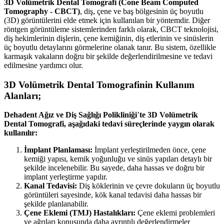
3D Volümetrik Dental Tomografi (Cone Beam Computed
Tomography - CBCT)
, diş, çene ve baş bölgesinin üç boyutlu
(3D) görüntülerini elde etmek için kullanılan bir yöntemdir. Diğer
röntgen görüntüleme sistemlerinden farklı olarak, CBCT teknolojisi,
diş hekimlerinin dişlerin, çene kemiğinin, diş etlerinin ve sinüslerin
üç boyutlu detaylarını görmelerine olanak tanır. Bu sistem, özellikle
karmaşık vakaların doğru bir şekilde değerlendirilmesine ve tedavi
edilmesine yardımcı olur.
3D Volümetrik Dental Tomografinin Kullanım
Alanları;
Dehadent Ağız ve Diş Sağlığı Polikliniği
’
te 3D Volümetrik
Dental Tomografi, aşağıdaki tedavi süreçlerinde yaygın olarak
kullanılır:
İmplant Planlaması:
İmplant yerleştirilmeden önce, çene
kemiği yapısı, kemik yoğunluğu ve sinüs yapıları detaylı bir
şekilde incelenebilir. Bu sayede, daha hassas ve doğru bir
implant yerleştirme yapılır.
Kanal Tedavisi:
Diş köklerinin ve çevre dokuların üç boyutlu
görüntüleri sayesinde, kök kanal tedavisi daha hassas bir
şekilde planlanabilir.
Çene Eklemi (TMJ) Hastalıkları:
Çene eklemi problemleri
ve ağrıları konusunda daha ayrıntılı değerlendirmeler