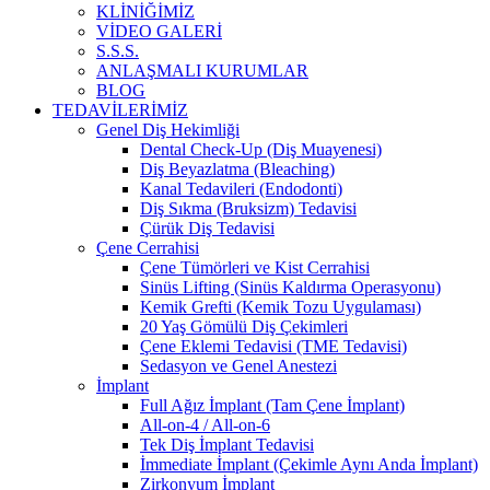
KLİNİĞİMİZ
VİDEO GALERİ
S.S.S.
ANLAŞMALI KURUMLAR
BLOG
TEDAVİLERİMİZ
Genel Diş Hekimliği
Dental Check-Up (Diş Muayenesi)
Diş Beyazlatma (Bleaching)
Kanal Tedavileri (Endodonti)
Diş Sıkma (Bruksizm) Tedavisi
Çürük Diş Tedavisi
Çene Cerrahisi
Çene Tümörleri ve Kist Cerrahisi
Sinüs Lifting (Sinüs Kaldırma Operasyonu)
Kemik Grefti (Kemik Tozu Uygulaması)
20 Yaş Gömülü Diş Çekimleri
Çene Eklemi Tedavisi (TME Tedavisi)
Sedasyon ve Genel Anestezi
İmplant
Full Ağız İmplant (Tam Çene İmplant)
All-on-4 / All-on-6
Tek Diş İmplant Tedavisi
İmmediate İmplant (Çekimle Aynı Anda İmplant)
Zirkonyum İmplant