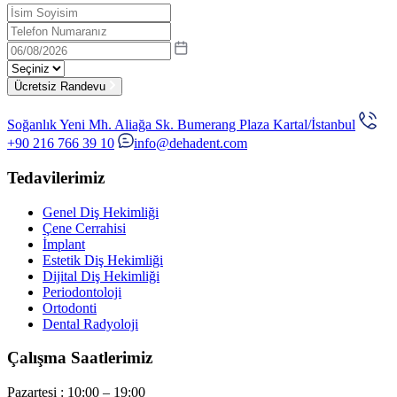
Ücretsiz Randevu
Soğanlık Yeni Mh. Aliağa Sk. Bumerang Plaza Kartal/İstanbul
+90 216 766 39 10
info@dehadent.com
Tedavilerimiz
Genel Diş Hekimliği
Çene Cerrahisi
İmplant
Estetik Diş Hekimliği
Dijital Diş Hekimliği
Periodontoloji
Ortodonti
Dental Radyoloji
Çalışma Saatlerimiz
Pazartesi :
10:00 – 19:00