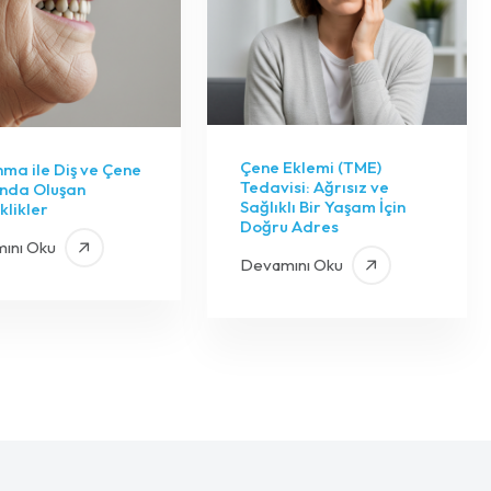
Çene Eklemi (TME)
nma ile Diş ve Çene
Tedavisi: Ağrısız ve
ında Oluşan
Sağlıklı Bir Yaşam İçin
klikler
Doğru Adres
ını Oku
Devamını Oku