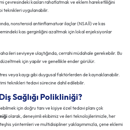
i çevresindeki kasları rahatlatmak ve eklem hareketliliğini
i teknikleri uygulanabilir.
nda, nonsteroid antiinflamatuar ilaçlar (NSAİİ) ve kas
eklemindeki kas gerginliğini azaltmak için lokal enjeksiyonlar
ha ileri seviyeye ulaştığında, cerrahi müdahale gerekebilir. Bu
üzeltmek için yapılır ve genellikle ender görülür.
tres veya kaygı gibi duygusal faktörlerden de kaynaklanabilir.
i teknikleri tedavi sürecine dahil edilebilir.
ş Sağlığı Polikliniği?
bilmek için doğru tanı ve kişiye özel tedavi planı çok
niği
olarak, deneyimli ekibimiz ve ileri teknolojilerimizle, her
eşhis yöntemleri ve multidisipliner yaklaşımımızla, çene eklemi