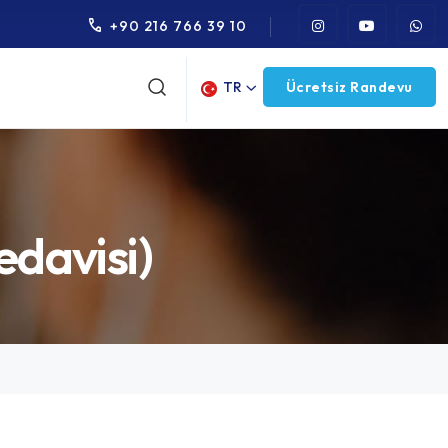
+90 216 766 39 10
TR
Ücretsiz Randevu
edavisi)