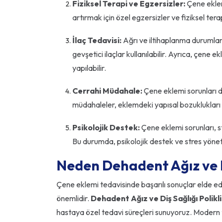
Fiziksel Terapi ve Egzersizler:
Çene eklem
artırmak için özel egzersizler ve fiziksel terap
İlaç Tedavisi:
Ağrı ve iltihaplanma durumları
gevşetici ilaçlar kullanılabilir. Ayrıca, çene 
yapılabilir.
Cerrahi Müdahale:
Çene eklemi sorunları da
müdahaleler, eklemdeki yapısal bozuklukları d
Psikolojik Destek:
Çene eklemi sorunları, s
Bu durumda, psikolojik destek ve stres yönetim
Neden Dehadent Ağız ve Di
Çene eklemi tedavisinde başarılı sonuçlar elde ede
önemlidir.
Dehadent Ağız ve Diş Sağlığı Polikli
hastaya özel tedavi süreçleri sunuyoruz. Modern t