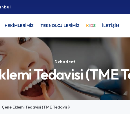
anbul
HEKİMLERİMİZ
TEKNOLOJİLERİMİZ
K
I
D
S
İLETİŞİM
Dehadent
lemi Tedavisi (TME T
Çene Eklemi Tedavisi (TME Tedavisi)